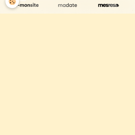
Si vous avez
d’autres possibilités dans la
semaine, n’hésitez pas à en parler avec
Audrey
!
Sur rendez-vous
, Chevalons ensemble
vous propose des
cours individuels ainsi
que des balades
.